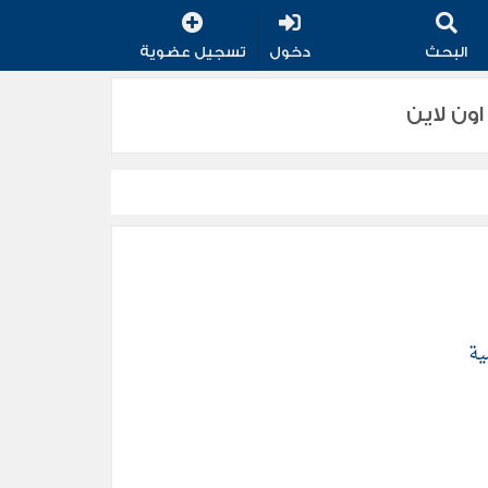
البحث
دخول
تسجيل عضوية
ون لاين
ية