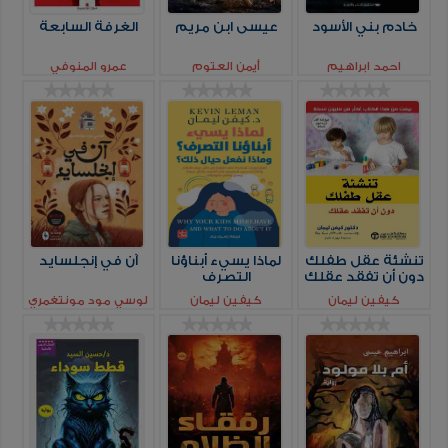
خادم بني الأسود
عيسى ابن مريم
الغرفة السابعة
احمد ابراهيم
أيمن العتوم
عمرو المنوفي
تنشئة عقل طفلك
لماذا يسيء أبناؤنا
آن في إنجلسايد
دون أن تفقد عقلك
التصرف
كيفين ليمان
كيفين ليمان
لوسي مود مونتغمري