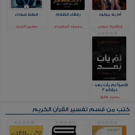
أم بلا مولود
رفقاء الظلام
قطط سوداء
إبراهيم عيسي
محمود الجعيدي
حسين السيد
الأسوأ لم يأت بعد -
ديفالو 3
محمد طارق
كتب من قسم
تفسير القرآن الكريم