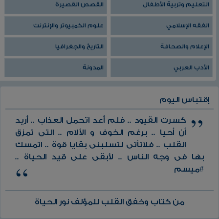
التعليم وتربية الأطفال
القصص القصيرة
الفقه الإسلامي
علوم الكمبيوتر والإنترنت
الإعلام والصحافة
التاريخ والجغرافيا
الأدب العربي
المدونة
إقتباس اليوم
كسرت القيود .. فلم أعد اتحمل العذاب .. أريد
أن أحيا .. برغم الخوف و الألام .. التى تمزق
القلب .. فلاتأتى لتسلبنى بقايا قوة .. اتمسك
بها فى وجه الناس .. لأبقى على قيد الحياة ..
#ميسم
من كتاب وخفق القلب للمؤلف نور الحياة