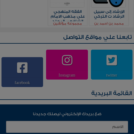
الإرشاد إلى سبيل
الفقه المنهجي
الرشاد ت التركي
على مذهب الامام
الشافعي المجلد
محمد بن احمد بن
مجموعه مؤلفين
الرابع
محمد بن ابي موسى
الهاشمي
تابعنا علي مواقع التواصل
Instagram
twitter
facebook
القائمة البريدية
ضع بريدك الإلكتروني ليصلك جديدنا