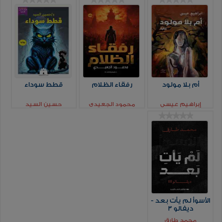
أم بلا مولود
رفقاء الظلام
قطط سوداء
إبراهيم عيسي
محمود الجعيدي
حسين السيد
الأسوأ لم يأت بعد -
ديفالو 3
محمد طارق