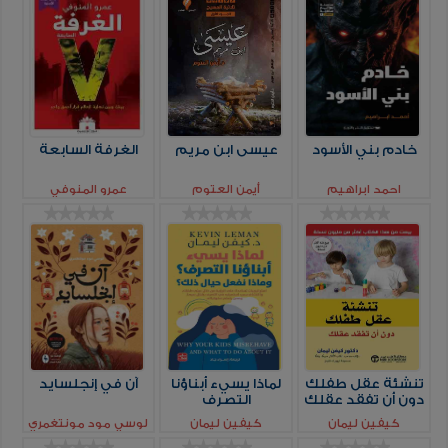
خادم بني الأسود
عيسى ابن مريم
الغرفة السابعة
احمد ابراهيم
أيمن العتوم
عمرو المنوفي
تنشئة عقل طفلك
لماذا يسيء أبناؤنا
آن في إنجلسايد
دون أن تفقد عقلك
التصرف
كيفين ليمان
كيفين ليمان
لوسي مود مونتغمري