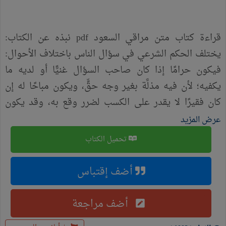
قراءة كتاب متن مراقي السعود pdf نبذه عن الكتاب:
يختلف الحكم الشرعي في سؤال الناس باختلاف الأحوال:
فيكون حرامًا إذا كان صاحب السؤال غنيًّا أو لديه ما
يكفيه؛ لأن فيه مذلَّة بغير وجه حقٍّ، ويكون مباحًا له إن
كان فقيرًا لا يقدر على الكسب لضرر وقع به، وقد يكون
واجبًا إن عجز مطلقًا عن الكسب وحياته مرهونة بالسؤال،
عرض المزيد
مع الأخذ في الاعتبار أن هذا لا يكون إلا بقدر الحاجة، وألا
تحميل الكتاب
تُتخذ المسألةُ مهنةً؛ لأنها في الأصل مذمومة شرعًا. ويجوز
إعطاء السائل في الشارع إذا غلب على الظنِّ أنه محتاج. .
أضف إقتباس
أضف مراجعة