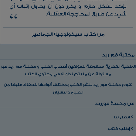
يؤكد بشكل حازم و يكرر دون أن يحاول إثبات أي
شيء عن طريق المحاججة العقلية.
من كتاب سيكولوجية الجماهير
مكتبة فور ريد
الملكية الفكرية محفوظة للمؤلفين أصحاب الكتب و مكتبة فور ريد غير
مسئولة عن ما يتم تداولة في محتوي الكتب
تقوم مكتبة فور ريد بنشر الكتب بمختلف أنواعها للحفاظ عليها من
الضياع والنسيان
عن مكتبة فورريد
اتصل بنا
إطلب كتاب