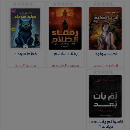
أم بلا مولود
رفقاء الظلام
قطط سوداء
إبراهيم عيسي
محمود الجعيدي
حسين السيد
الأسوأ لم يأت بعد -
ديفالو 3