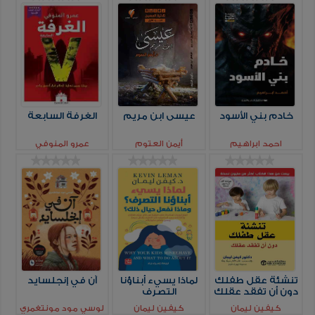
خادم بني الأسود
عيسى ابن مريم
الغرفة السابعة
احمد ابراهيم
أيمن العتوم
عمرو المنوفي
تنشئة عقل طفلك
لماذا يسيء أبناؤنا
آن في إنجلسايد
دون أن تفقد عقلك
التصرف
كيفين ليمان
كيفين ليمان
لوسي مود مونتغمري