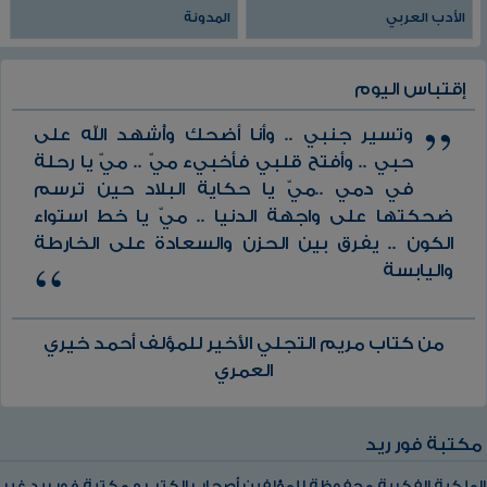
الأدب العربي
المدونة
إقتباس اليوم
وتسير جنبي .. وأنا أضحك وأُشهد الله على
حبي .. وأفتح قلبي فأخبيء ميّ .. ميّ يا رحلة
في دمي ..ميّ يا حكاية البلاد حين ترسم
ضحكتها على واجهة الدنيا .. ميّ يا خط استواء
الكون .. يفرق بين الحزن والسعادة على الخارطة
واليابسة
من كتاب مريم التجلي الأخير للمؤلف أحمد خيري
العمري
مكتبة فور ريد
الملكية الفكرية محفوظة للمؤلفين أصحاب الكتب و مكتبة فور ريد غير