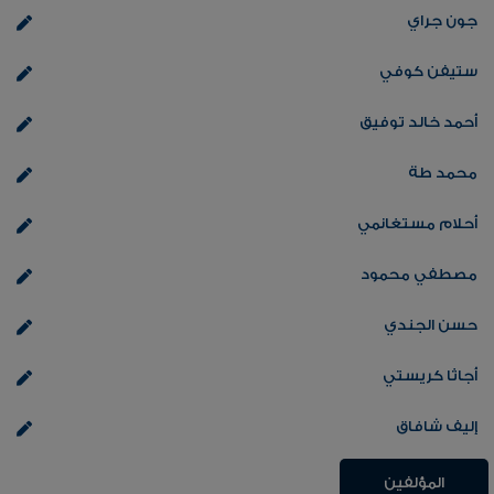
جون جراي
ستيفن كوفي
أحمد خالد توفيق
محمد طة
أحلام مستغانمي
مصطفي محمود
حسن الجندي
أجاثا كريستي
إليف شافاق
المؤلفين