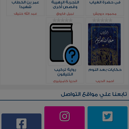
فى حضرة الغياب
التجربة الرهيبة
عمر بن الخطاب
وقصص أخرى
شهيداً
محمود درويش
نبيل فاروق
عبد الله خليف
حكايات بعد النوم
رواية تركيب
التليفون
احمد الديب
اندريا كاميليري
تابعنا علي مواقع التواصل