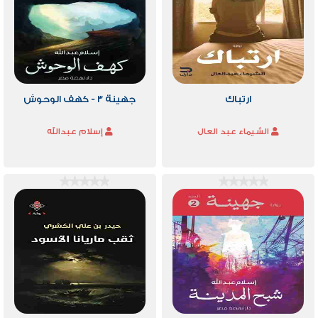
ارتباك
جهينة 3 - كهف الوحوش
الشيماء عبد العال
إسلام عبدالله