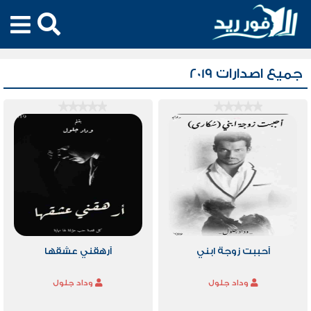
جميع اصدارات 2019
أحببت زوجة ابني
أرهقني عشقها
وداد جلول
وداد جلول