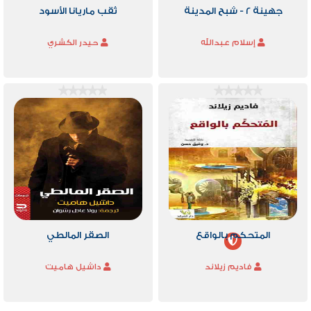
جهينة 2 - شبح المدينة
ثقب ماريانا الأسود
إسلام عبدالله
حيدر الكشري
المتحكم بالواقع
الصقر المالطي
فاديم زيلاند
داشيل هاميت