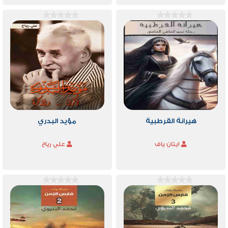
هيرانة القرطبية
مؤيد البدري
ايتان ياف
علي رياح