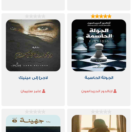
‫الجولة الحاسمة‬
لاجئ إلى عينيك
ارنالدور اندريداسون
عامر سليمان