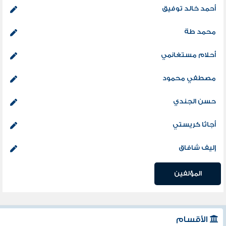
أحمد خالد توفيق
محمد طة
أحلام مستغانمي
مصطفي محمود
حسن الجندي
أجاثا كريستي
إليف شافاق
المؤلفين
الأقسام