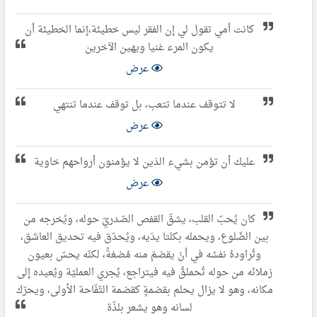
كانت أمي تقول لي إن الفقر ليس خطيئة،إنما الخطيئة أن
يكون المرء غنيا ويهين الآخرين
عرض
لا تتوقف عندما تتعب، بل توقف عندما تنتهي
عرض
عليك أن تؤمن بشيء الذين لا يؤمنون أرواحهم خاوية
عرض
كان يُحبّ القلب، يشقّ القفص الصّدريّ حوله، ويُخرجه من
بين الضّلوع، ويحمله بكلتا يدَيه، ويُحدّق فيه تحديق العاشق،
وتُراودهُ نفسُه في أنْ يقضمَ منه مُضغةً، لكنّه يحسّ بعيون
زملائه من حوله تُحملقُ فيه فيتراجع، يُجري العمليّة ويُعيده إلى
مكانه، وهو لا يزال يحلم بقضمةٍ كقضمة التّفّاحة الأولى، ويحرّك
لسانه وهو يشعر بلذّة