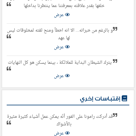
خلفها بقدر علاقته بمعرفتنا عما ينتظرنا بداخلها
عرض
و بالرغم من خبراته... الا انه اخطأ ومنح ثقته لمخلوقات ليس
لها عهد
عرض
يترك الشيطان البداية للملائكة ، بينما يسكن هو كل النهايات
عرض
إقتباسات إخري
قد أدركت رامونا على الفور أنّه يمكن عمل أشياء كثيرة مثيرة
بالأشواك
عرض