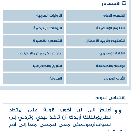
الأقسام
القسم العام
الروايات العربية
العلوم الإسلامية
الروايات المترجمة
التعليم وتربية الأطفال
القصص القصيرة
الفقه الإسلامي
علوم الكمبيوتر والإنترنت
الإعلام والصحافة
التاريخ والجغرافيا
الأدب العربي
المدونة
إقتباس اليوم
أعلمُ أني لن أكونَ قويةً على امتدادِ
الطريق.لذلكَ أريدكَ أن تأخذَ بيدي وتردني إلى
الصواب.أرجوك،كُن معي لنمضي معاً إلى آخرِ