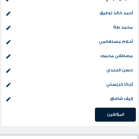
أحمد خالد توفيق
محمد طة
أحلام مستغانمي
مصطفي محمود
حسن الجندي
أجاثا كريستي
إليف شافاق
المؤلفين