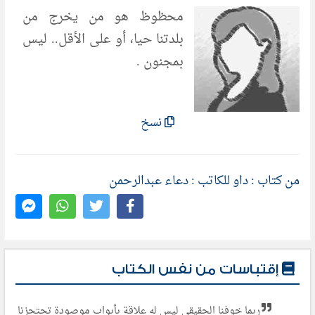
محظوظ هو من يخرج من
بلدتنا حيا، أو على الأقل.. ليس
بمجنون .
نسخ
من كتاب : داو للكاتب : دعاء عبدالرحمن
إقتباسات من نفس الكتاب
ربما خوفنا الحقيقى ليس له علاقة بأبواب موصودة تحتجزنا