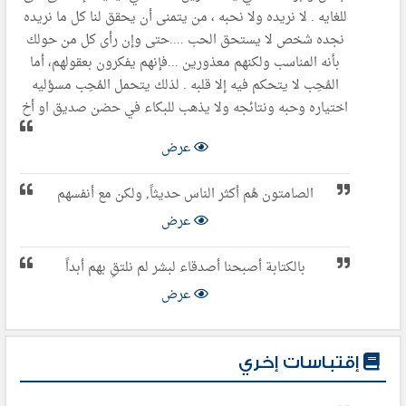
للغايه . لا نريده ولا نحبه ، من يتمنى أن يحقق لنا كل ما نريده
نجده شخص لا يستحق الحب ....حتى وإن رأى كل من حولك
بأنه المناسب ولكنهم معذورين ...فإنهم يفكرون بعقولهم، أما
المُحِب لا يتحكم فيه إلا قلبه . لذلك يتحمل المُحِب مسؤليه
اختياره وحبه ونتائجه ولا يذهب للبكاء في حضن صديق او أخ
عرض
الصامتون هُم أكثر الناس حديثاً, ولكن مع أنفسهم
عرض
بالكتابة أصبحنا أصدقاء لبشر لم نلتقِ بهم أبداً
عرض
إقتباسات إخري