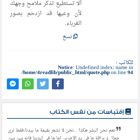
ألا تستطيع تذكر ملامح وجهك
لأن وعيها قد ازدحم بصور
الغرباء.
نسخ
للكاتب :
Notice
: Undefined index: name in
/home/4readlib/public_html/quote.php
on line
94
إقتباسات من نفس الكتاب
نعم نحن البشر هكذا ...نحن لا نشعر بقيمة ما بيدنا،فقط نرى
جمال و براقة ما في يد الآخرين اما ما في ايدينا فإنه سئ سئ