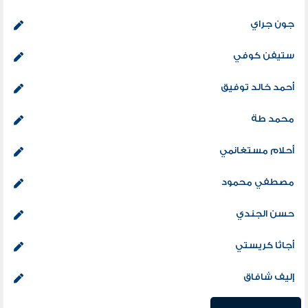
جون جراي
ستيفن كوفي
أحمد خالد توفيق
محمد طة
أحلام مستغانمي
مصطفي محمود
حسن الجندي
أجاثا كريستي
إليف شافاق