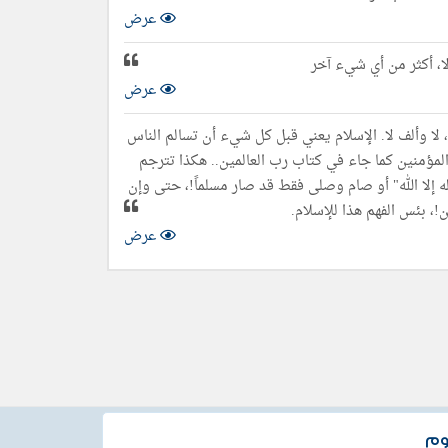
عرض
لا، أكثر من أي شيء آخر
عرض
لا وألف لا. الإسلام یعني قبل كل شيء أن تسالم الناس
لمؤمنین كما جاء في كتاب رب العالمین.. ھكذا تترجم
له إلا الله" أو صام وصلى فقط قد صار مسلماً!، حتى وإن
!، بئس الفھم ھذا للإسلام.
عرض
وم