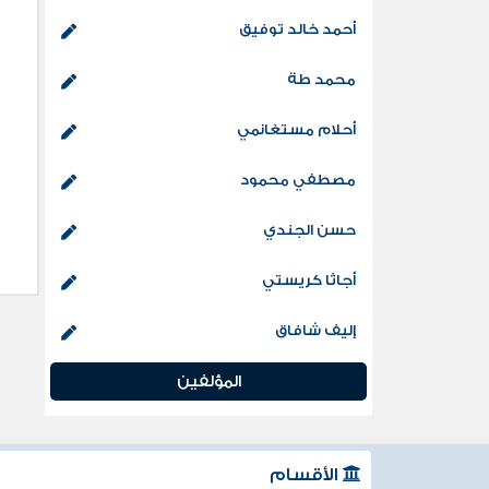
أحمد خالد توفيق
محمد طة
أحلام مستغانمي
مصطفي محمود
حسن الجندي
أجاثا كريستي
إليف شافاق
المؤلفين
الأقسام