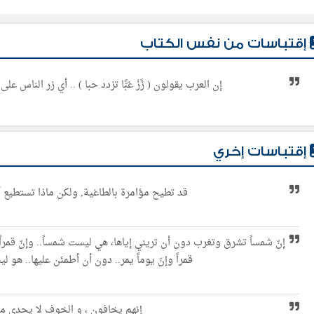
إقتباسات من نفس الكتاب
إن العرب يقولون ( زًزْ غبًّا تزدد حبا ) .. أي زر الناس 
إقتباسات إخري
قد تطيح مؤامرة بالطاغية, ولكن ماذا تستطيع
إنّ شمساً تشرق وتغرب دون أن تريني إياها، هي ليست شمساً.. وإنّ قم
قمراً وإنّ يوماً يمر.. دون أن أطمئن عليها.. هو 
إنهم يخافون ، و الخوف لا يجدي معه