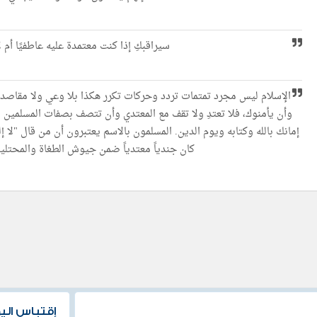
سیراقبكِ إذا كنت معتمدة علیه عاطفیًا أم 
الإسلام لیس مجرد تمتمات تردد وحركات تكرر ھكذا بلا وعي ولا مقاصد، 
وأن یأمنوك، فلا تعتدِ ولا تقف مع المعتدي وأن تتصف بصفات المسلمین ا
إمانك بالله وكتابه ویوم الدین. المسلمون بالاسم یعتبرون أن من قال "لا إ
كان جندیاً معتدیاً ضمن جیوش الطغاة والمحتلین
إقتباس الي