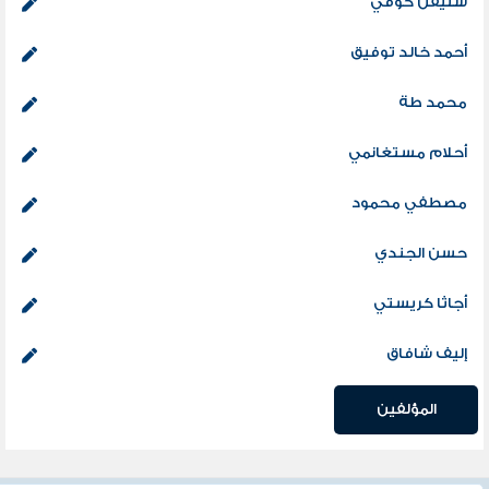
ستيفن كوفي
أحمد خالد توفيق
محمد طة
أحلام مستغانمي
مصطفي محمود
حسن الجندي
أجاثا كريستي
إليف شافاق
المؤلفين