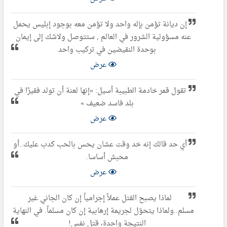
إن ديانة تؤمن بإله واحد ولا تؤمن معه بوجود إبليس يحمل
عنه مسؤولية الشرور في العالم , ستتوصل ولاشك إلى إيمان
بوحدة النقيضين في تركيب واحد
عرض
تقول قمر خادمة الطبيبة أسيل: «إنها لعنة أن تولد فقيرًا في
بلد فاسد ضعيف »
عرض
أي حد قالك إنه خد وقت عشان يحس بالحب كدب عليك..أو
محبش أساسا.
عرض
لماذا يصبح القتل عملاً إجرامياً إن كان الجاني غير
مسلم..ولماذا يتحوّل لجريمة إرهابية إن كان مسلماً. في النهاية
النتيجة واحدة، قتل نفس!