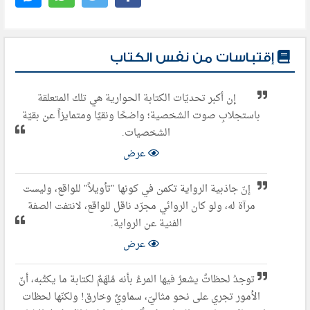
إقتباسات من نفس الكتاب
إن أكبر تحديّات الكتابة الحوارية هي تلك المتعلقة
باستجلابِ صوت الشخصية؛ واضحًا ونقيًا ومتمايزاً عن بقيّة
الشخصيات.
عرض
إنّ جاذبية الرواية تكمن في كونها "تأويلاً" للواقع، وليست
مرآة له، ولو كان الروائي مجرّد ناقل للواقع، لانتفت الصفة
الفنية عن الرواية.
عرض
توجدُ لحظاتٌ يشعرُ فيها المرءُ بأنه مُلهَمٌ لكتابة ما يكتُبه، أنّ
الأمور تجري على نحو مثاليّ، سماويٌ وخارق! ولكنّها لحظات