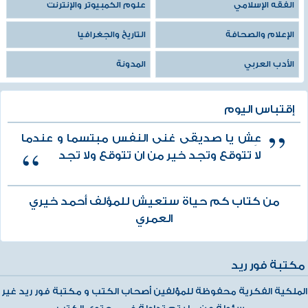
الفقه الإسلامي
علوم الكمبيوتر والإنترنت
الإعلام والصحافة
التاريخ والجغرافيا
الأدب العربي
المدونة
إقتباس اليوم
عِش يا صديقى غنى النفس مبتسما و عندما
لا تتوقع وتجد خير من ان تتوقع ولا تجد
من كتاب كم حياة ستعيش للمؤلف أحمد خيري
العمري
مكتبة فور ريد
الملكية الفكرية محفوظة للمؤلفين أصحاب الكتب و مكتبة فور ريد غير