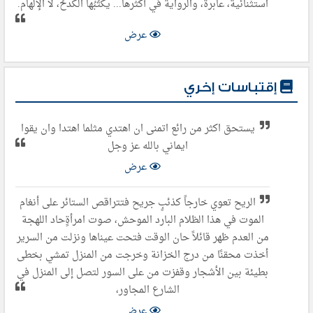
استثنائية، عابرة، والرواية في أكثرها... يكتُبُها الكدحُ، لا الإلهام.
عرض
إقتباسات إخري
يستحق اكثر من رائع اتمنى ان اهتدي مثلما اهتدا وان يقوا
ايماني بالله عز وجل
عرض
الريح تعوي خارجاً كذئبٍ جريح فتتراقص الستائر على أنغام
الموت في هذا الظلام البارد الموحش، صوت امرأةٍحاد اللهجة
من العدم ظهر قائلاً حان الوقت فتحت عيناها ونزلت من السرير
أخذت محقنًا من درج الخزانة وخرجت من المنزل تمشي بخطى
بطيئة بين الأشجار وقفزت من على السور لتصل إلى المنزل في
الشارع المجاور،
عرض