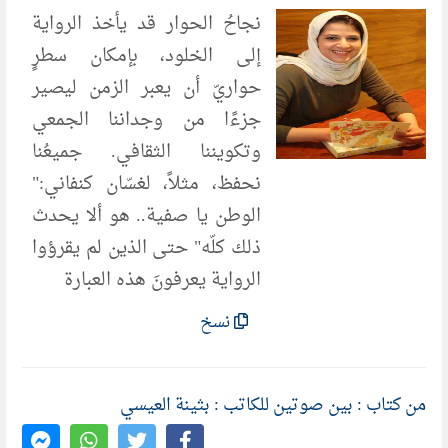
نجاحُ الحوار قد يأخذ الرواية
إلى الخلود، بإمكان سطرٍ
حواريّ أن يعبر الزمن ليصير
جزءًا من وجداننا الجمعي
وتكويننا الثقافي. جميعُنا
نحفظ، مثلاً، لغسّان كنفاني:"
الوطن يا صفية.. هو ألا يحدث
ذلك كلّه" حتى الذين لم يقرؤوا
الرواية يعرفونَ هذه العبارة
نسخ
من كتاب : بين صوتين للكاتب : بثينة العيسي