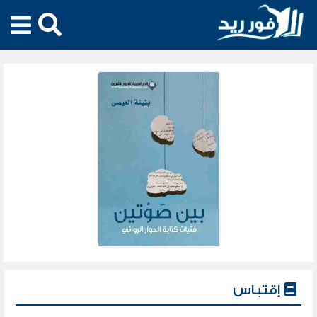
إقتباس