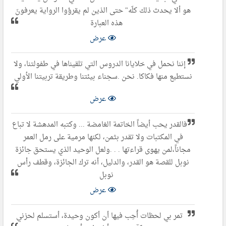
هو ألا يحدث ذلك كلّه" حتى الذين لم يقرؤوا الرواية يعرفونَ
هذه العبارة
عرض
إننا نحمل في خلايانا الدروس التي تلقيناها في طفولتنا، ولا
نستطيع منها فكاكا. نحن .سجناء بيئتنا وطريقة تربيتنا الأولي
عرض
فالقدر يحب أيضاً الخاتمة الغامضة ... وكتبه المدهشة لا تباع
في المكتبات ولا تقدر بثمن، لكنها مرمية على رمل العمر
مجاناً،لمن يهوى قراءتها . . .ولعل الوحيد الذي يستحق جائزة
نوبل للقصة هو القدر، والدليل، أنه ترك الجائزة، وقطف رأس
نوبل
عرض
تمر بي لحظات أُحِب فيها أن أكون وحيدة، أستسلم لحزني