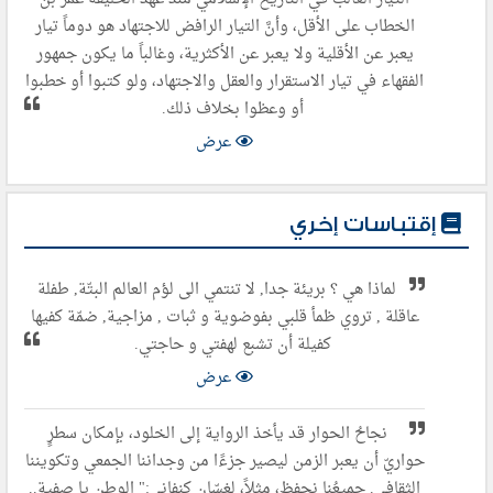
الخطاب على الأقل، وأنَّ التيار الرافض للاجتهاد هو دوماً تيار
يعبر عن الأقلية ولا يعبر عن الأكثرية، وغالباً ما يكون جمهور
الفقهاء في تيار الاستقرار والعقل والاجتهاد، ولو كتبوا أو خطبوا
أو وعظوا بخلاف ذلك.
عرض
إقتباسات إخري
لماذا هي ؟ بريئة جدا, لا تنتمي الى لؤم العالم البتّة, طفلة
عاقلة , تروي ظمأ قلبي بفوضوية و ثبات , مزاجية, ضمّة كفيها
كفيلة أن تشبع لهفتي و حاجتي.
عرض
نجاحُ الحوار قد يأخذ الرواية إلى الخلود، بإمكان سطرٍ
حواريّ أن يعبر الزمن ليصير جزءًا من وجداننا الجمعي وتكويننا
الثقافي. جميعُنا نحفظ، مثلاً، لغسّان كنفاني:" الوطن يا صفية..