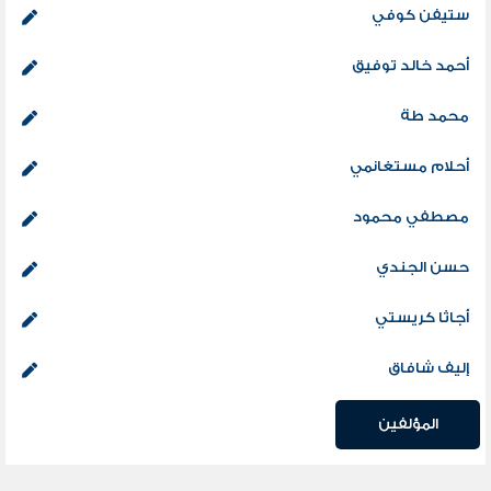
ستيفن كوفي
أحمد خالد توفيق
محمد طة
أحلام مستغانمي
مصطفي محمود
حسن الجندي
أجاثا كريستي
إليف شافاق
المؤلفين