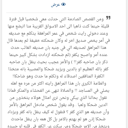
عرض
ومن القصص الصادمة التي حدثت معي شخصيا قبل فترة
قليلة حينما كنت ذاهبا الى احد الاسواق القريبة منا اتبضع منها
وعند دخولي رايت شخص في عمر المراهقة يتكلم مع صديقه
في أمر يخص صديق اخر له وكان ضحكته خفيفة ثم بعدها قال
هذا المراهق لصديقه الي في جنبه بان صديقه الغائب حدث
عنده أمر واصبح يكفر (ثم ضحكته ازدادت بشكل كبير حينما
ذكر بان صاحبه كفر!! ) والأمر عجيب بحيث ينقل بان صاحبه
كفر بالله العظيم او بالدين ويزيد ضحكا والمصيبة بانه متخذا
الكفرة المنافقين اصدقاء له وتكلم ما حدث وهو ضاحكا!
والطامة الكبرى بان هذا المراهق رايته اكثر من مره مع اهله
يصلي في المساجد !! والصلاة تنهى عن الفحشاء والمنكر فماذا
نقول بحالنا الذي يبكي ونحن نرى امثال هولاء يتخذون من
الدين ضحكا ولعبا . وقد يقول شخص مادخل المراهق بالأمر
وأن صديقه هو الذي كفر ؟ فنقول له كيف ينقل بانه كفر ويزداد
ضحكا إذن هو لم يهتم بالامر بل كل همه بان ينقل ماحدث
ويتخذ من الامر ضحكا ومن سكت عن الكفر في قلبه او جسده