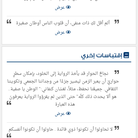
عرض
ألم أقل لكِ ذات منفى، أن قلوب الناس أوطان صغيرة
عرض
إقتباسات إخري
نجاحُ الحوار قد يأخذ الرواية إلى الخلود، بإمكان سطرٍ
حواريّ أن يعبر الزمن ليصير جزءًا من وجداننا الجمعي وتكويننا
الثقافي. جميعُنا نحفظ، مثلاً، لغسّان كنفاني:" الوطن يا صفية..
هو ألا يحدث ذلك كلّه" حتى الذين لم يقرؤوا الرواية يعرفونَ
هذه العبارة
عرض
لا تحاولوا أن تكونوا ذوي فائدة . حاولوا أن تكونوا أنفسكم