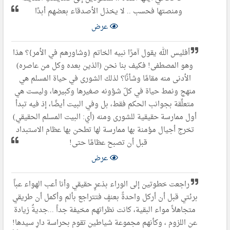
ومنصتها فحسب .. لا يخذل الأصدقاء بعضهم أبدًا
عرض
أفليس الله يقول آمرًا نبيه الخاتم {وشاورهم في الأمر}؟ هذا
وهو المصطفى! فكيف بنا نحن (الذين بعده وكل من عاصره)
الأدنى منه مقامًا وشأنًا؟ لذلك الشورى في حياة المسلم هي
منهج ونمط حياة في كلّ شؤونه صغيرها وكبيرها، وليست هي
متعلِّقة بجوانب الحكم فقط، بل وفي البيت أيضًا، إذ فيه تبدأ
أول ممارسة حقيقية للشورى ومنه (أي: البيت المسلم الحقيقي)
تخرج أجيال مؤمنة بها ممارسة لها تطحن بها عظام الاستبداد
قبل أن تصبح عظامًا حتى!
عرض
راجعت خطوتين إلى الوراء بذعرٍ حقيقي وأنا أعب الهواء عباً
برئتي قبل أن أركل واحدةً بعنفٍ فتتراجع بألم وأكمل أن طريقي
متجاهلاً مواء البقية، كانت نظراتهم مخيفة جداً ...جديةٌ زيادة
عن اللزوم ، وكأنهم مجموعة شياطين تقوم بحراسة دارِ سيدها!