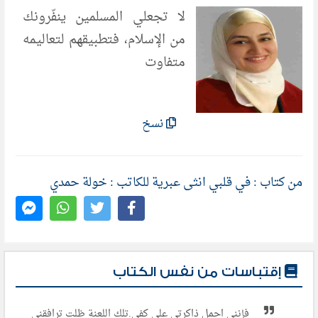
لا تجعلي المسلمين ينفّرونك
من الإسلام، فتطبيقهم لتعاليمه
متفاوت
نسخ
من كتاب : في قلبي انثى عبرية للكاتب : خولة حمدي
إقتباسات من نفس الكتاب
فإنني احمل ذاكرتي على كفي.تلك اللعنة ظلت ترافقني