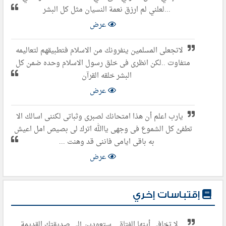
...لعلني لم ارزق نعمة النسيان مثل كل البشر
عرض
لاتجعلى المسلمين ينفرونك من الاسلام فتطبيقهم لتعاليمه
متفاوت ..لكن انظرى فى خلق رسول الاسلام وحده ضمن كل
البشر خلقه القرآن
عرض
يارب اعلم أن هذا امتحانك لصبرى وثباتى لكننى اسالك الا
تطفئ كل الشموع فى وجهى ياالله اترك لى بصيص امل اعيش
به باقى ايامى فاننى قد وهنت ...
عرض
إقتباسات إخري
لا تخافي أيتها الفتاة .. ستعودين إلى صديقتكِ القديمة