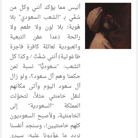
أليس مما يؤكد أنني وكل من
سُمِّي بـ "الشعب السعودي" بلا
هُوية؛ بلا لون ولا طعم ولا
رائحة (عدا عفن التبعية
والعبودية لعائلة كافرة فاجرة
طاغوتية) أنني سُمِّتُ / وكذا كل
الشعب: "سعوديًّا" نسبة لمن
حكمنا وهم آل سعود؟، ولو زال
آل سعود اليوم وأتى مكانهم
لنقل خامنئي مثلاً، لتحوّلت
المملكة "السعودية" إلى
الخامنئية، ولأصبح السعوديون
كلهم خامنئيين!، وسنجد أنفسنا
نردد ما عوَّدونا عليه: سيدي