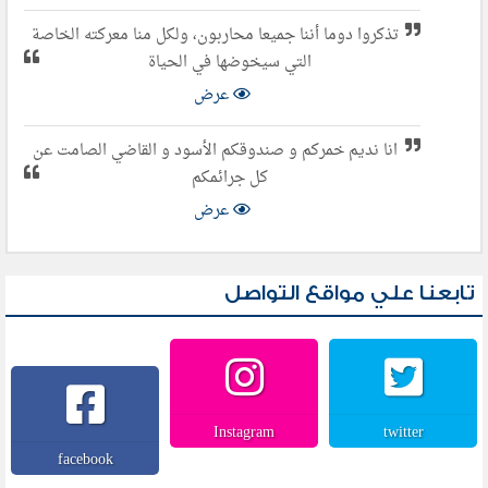
تذكروا دوما أننا جميعا محاربون، ولكل منا معركته الخاصة
التي سيخوضها في الحياة
عرض
انا نديم خمركم و صندوقكم الأسود و القاضي الصامت عن
كل جرائمكم
عرض
تابعنا علي مواقع التواصل
Instagram
twitter
facebook