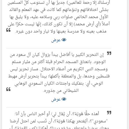
أرسلناك إلا رحمة للعالمین} جدیرٌ بھا أن تستوعب كلّ المسلمین
بشتَّى اختلافاتھم وتنوّعاتھم كما كانت في عھد المعلم والقائد
الأول محمد الخاتمي صلوات ربي وسلامه عليه، ولا یلیق بھا
أصلاً (أي أرض محمد) إلا أن تكون كذلك، إنّھا لیست حكرًا على
مذھب بعينه ولا مدرسة بعینھا ولا تیار واحد دون غیره.
عرض
إن التحریر الكبیر یا أفاضل یبدأ بزوال كیان آل سعود من
الوجود. بانعتاق المسجد الحرام قبلة أكثر من ملیار مسلم
ومسجد النبي الكریم من أصفاد الاحتلال. مسار تحریر لیس
فلسطین وحدھا، بل والمنطقة بأكملھا؛ یبدأ بتحریر أرض مھبط
الوحي، أي: بتفكیك واجتثاث الكیان السعودي الوھابي
الشیطاني من جذوره.
عرض
أهذه حقًّا هُويّة؟، أن يُقال لي/ أو أخبر الناس بأنْ أنا:
"سعودي"؟، أيُفتخر بهكذا هُويّة؟، أن نُنسب لمن احتل أرضنا
وهتك عرضنا واختطف وشوّه ديننا؟، أهكذا تكون الهُويّة؟، أن