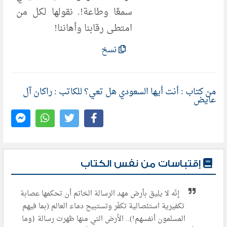
سمعًا وطاعة!. نقولها لكل من
امتطى رقابنا وأهاننا!
نسخ
من كتاب : أنت أيها السعودي هل تعي؟ للكاتب : راكان آل
عايض
إقتباسات من نفس الكتاب
إنّه لا یلیق بأرض مھد الرسالة الخاتم أن تحكمھا عصابة
تكفیریة استئصالیة تكفّر وتستبیح دماء العالم (بما فیھم
المسلمون أنفسھم!).. الأرض التي منھا ظھرت رسالة {وما