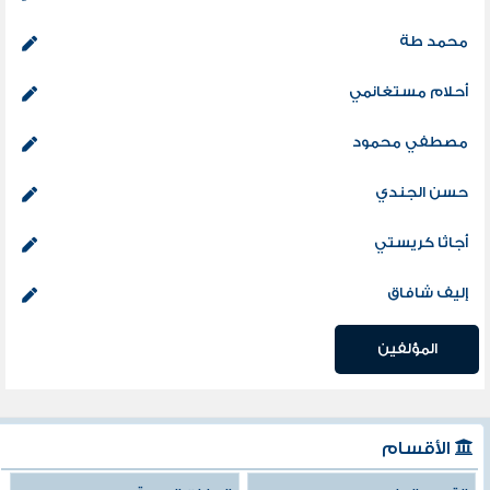
محمد طة
أحلام مستغانمي
مصطفي محمود
حسن الجندي
أجاثا كريستي
إليف شافاق
المؤلفين
الأقسام