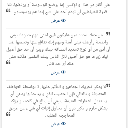
علي أكثر من هذا. و الإنسي إما يرضخ للوسوسة أو يرفضها، فلا
قدرة للشياطين أن ترغم أحد علي شئ إنما هم يوسوسون
عرض
من حقك تحدد مين هايكون فين امتى مهم حدودك تبقى
واضحة وأرضك تبقى أمنة ومهم إنك تدافع عنها وتحميها ضد
أى أذى من أى نوع تحديد المسافة بينك وبين أى حد حق أصيل
ليك زى ما هو حق أصيل لكل الناس بيتك النفسى ملكك مش
ملك أى حد تانى
عرض
لا يمكن تحريك الجماهير و التأثير عليها إلا بواسطة العواطف
المتطرفة و بالتالي فإن الخطيب الذي يريد جذبها ينبعي أن
يستعمل الشعارات العنيفة، ينبغي أن يبالغ في كلامه و يؤكد
بشكل حازم و يكرر دون أن يحاول إثبات أي شيء عن طريق
المحاججة العقلية.
عرض