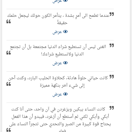
عرض
عندما تطمح الى أمرٍ بشدة ، يتأمر الكون حولك ليجعل حلمك
حقيقةً
عرض
الغنى ليس أن تستطيع شراء الدنيا مجتمعة بل أن تجتمع
الدنيا ولاتستطيع شراءك!
عرض
كانت حياتي حلوةً هادئة، كحلاوة الحليب البارد، وكنت أحن
إلى شيء آخر بنكهة مميزة
عرض
كانت النساء يبكين ويزغردن في آن واحد، حتى أنا كنت
أبكي وأبكي لكني لم أستطع أن أزغرد، فيبدو أن هذا الفعل
يحتاج قوة كبيرة من الصبر والتحدي حتى تتجرأ النساء على
فعله