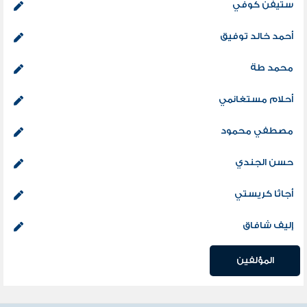
ستيفن كوفي
أحمد خالد توفيق
محمد طة
أحلام مستغانمي
مصطفي محمود
حسن الجندي
أجاثا كريستي
إليف شافاق
المؤلفين